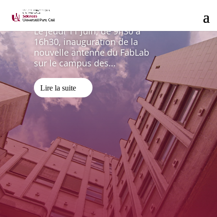
Saints-Pères
Le jeudi 11 Juin, de 9h30 à
16h30, inauguration de la
nouvelle antenne du FabLab
sur le campus des...
Lire la suite