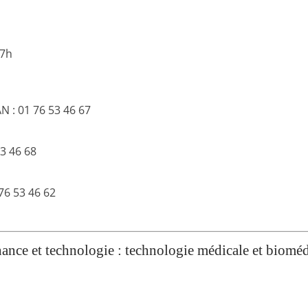
17h
N : 01 76 53 46 67
53 46 68
76 53 46 62
t technologie : technologie médicale et bioméd