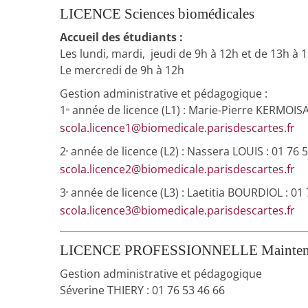
LICENCE Sciences biomédicales
Accueil des étudiants :
Les lundi, mardi, jeudi de 9h à 12h et de 13h à 
Le mercredi de 9h à 12h
Gestion administrative et pédagogique :
1
année de licence (L1) : Marie-Pierre KERMOISA
re
scola.licence1
@
biomedicale.parisdescartes.fr
2
année de licence (L2) : Nassera LOUIS : 01 76 
e
scola.licence2
@
biomedicale.parisdescartes.fr
3
année de licence (L3) : Laetitia BOURDIOL : 01 
e
scola.licence3
@
biomedicale.parisdescartes.fr
LICENCE PROFESSIONNELLE Maintenance e
Gestion administrative et pédagogique
Séverine THIERY : 01 76 53 46 66