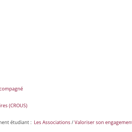
ccompagné
ires (CROUS)
ement étudiant :
Les Associations
/
Valoriser son engagemen