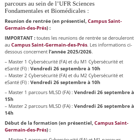
parcours au sein de l’UFR Sciences
Fondamentales et Biomédicales :
Reunion de rentrée (en présentiel,
Campus Saint-
Germain-des-Prés
) :
IMPORTANT :
toutes les reunions de rentrée se derouleront
au
Campus Saint-Germain-des-Prés
. Les informations ci-
dessous concernent
l’année 2025/2026
.
– Master 1 Cybersécurité (FA) et du M1 Cybersécurité et
eSanté (FI) :
Vendredi 26 septembre à 10h
– Master 2 Cybersécurité (FA) et du M2 Cybersécurité et
eSanté (FI) :
Vendredi 26 septembre à 10h
– Master 1 parcours MLSD (FA) :
Vendredi 26 septembre à
15h
– Master 2 parcours MLSD (FA) :
Vendredi 26 septembre à
14h
Début de la formation
(en présentiel,
Campus Saint-
Germain-des-Prés
) :
– Master 1 parcours Cybersécurité (FA) et M1 parcours