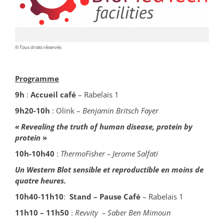
© Tous droits réservés
Programme
9h
:
Accueil café
– Rabelais 1
9h20-10h
: Olink –
Benjamin
Britsch
Fayer
«
Revealing the truth of human disease,
protein
by
protein
»
10h-10h40
:
ThermoFisher
– Jerome Sal
fati
Un Western Blot sensible et reproductible
en
moi
n
s de
quatre
heures
.
10h40-11h10
:
Stand – Pause Café
– Rabelais 1
11h10 – 11h50
:
Revvity
– Saber Ben Mimoun